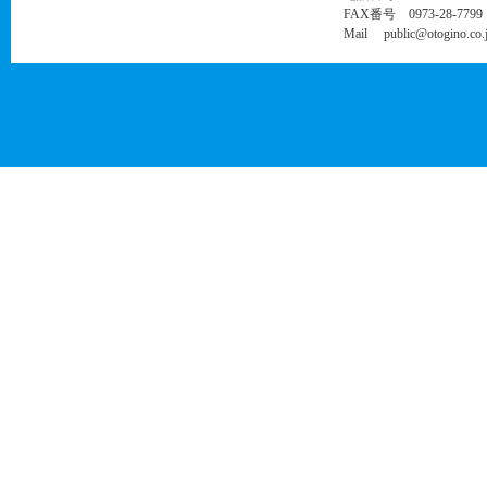
FAX番号 0973-28-7799
Mail public@otogino.co.