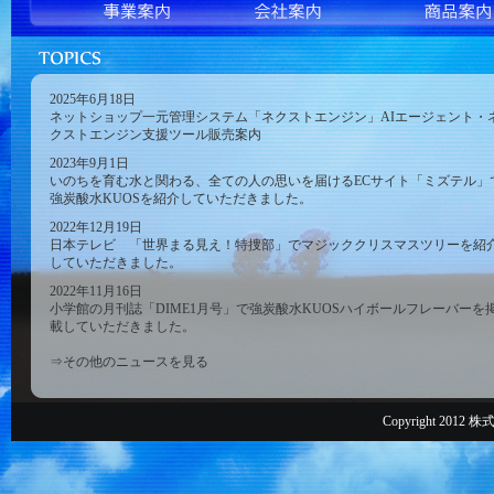
2025年6月18日
ネットショップ一元管理システム「ネクストエンジン」AIエージェント・
クストエンジン支援ツール販売案内
2023年9月1日
いのちを育む水と関わる、全ての人の思いを届けるECサイト「ミズテル」
強炭酸水KUOSを紹介していただきました。
2022年12月19日
日本テレビ 「世界まる見え！特捜部」でマジッククリスマスツリーを紹
していただきました。
2022年11月16日
小学館の月刊誌「DIME1月号」で強炭酸水KUOSハイボールフレーバーを
載していただきました。
⇒その他のニュースを見る
Copyright 2012 株