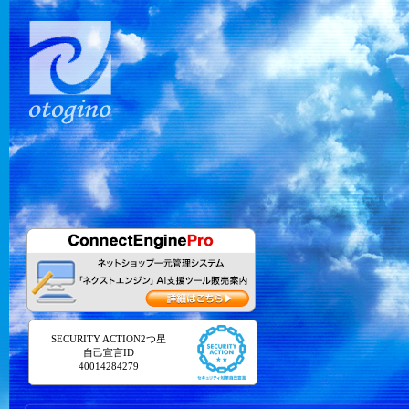
SECURITY ACTION2つ星
自己宣言ID
40014284279