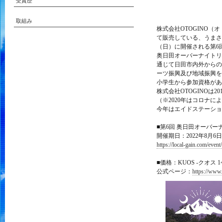
受賞歴
取組み
株式会社OTOGINO（オ
て販売している、うまさを
（日）に開催される第6
奥日田オーバーナイトリ
通じて日田市内外からの
ーツ振興及び地域振興を
小学生から参加資格があ
株式会社OTOGINOは
（※2020年はコロナ
今年はエイドステーショ
■第6回 奥日田オーバー
開催期日：2022年8月6
https://local-gain.com/event
■価格：KUOS -クオス 1
公式ページ：
https://www.