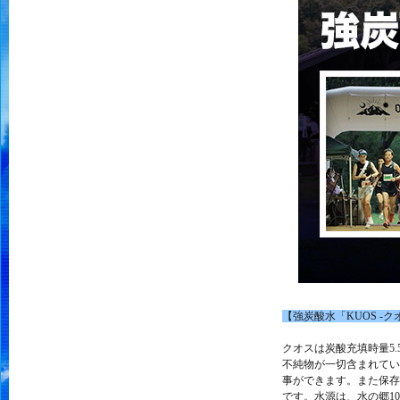
【強炭酸水「KUOS -ク
クオスは炭酸充填時量5
不純物が一切含まれてい
事ができます。また保存
です。水源は、水の郷1