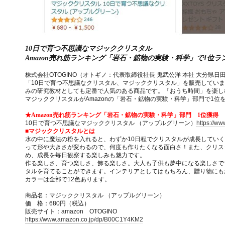
10日で育つ不思議なマジッククリスタル
Amazon売れ筋ランキング「岩石・鉱物の実験・科学」で1位ラ
株式会社OTOGINO（オトギノ：代表取締役社長 鬼武公洋 本社 大分県日田市北友
「10日で育つ不思議なクリスタル、マジッククリスタル」を販売してい
みの研究教材としても定番で人気のある商品です。「おうち時間」を楽し
マジッククリスタルがAmazonの「岩石・鉱物の実験・科学」部門で1位
★Amazon売れ筋ランキング「岩石・鉱物の実験・科学」部門 1位獲得
10日で育つ不思議なマジッククリスタル （アップルグリーン）
https://w
■マジッククリスタルとは
水の中に魔法の粉を入れると、わずか10日程でクリスタルが成長してい
って形や大きさが変わるので、何度も作りたくなる面白さ！また、クリス
め、成長を毎日観察する楽しみも魅力です。
作る楽しさ、育つ楽しさ、飾る楽しさ。大人も子供も夢中になる楽しさで
タルを育てることができます。インテリアとしてはもちろん、贈り物にも
カラーは全部で12色あります。
商品名：マジッククリスタル （アップルグリーン）
価 格：680円（税込）
販売サイト：amazon OTOGINO
https://www.amazon.co.jp/dp/B00C1Y4KM2