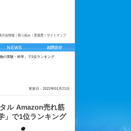
展示会情報
｜
取り組み
｜
受賞歴
｜
サイトマップ
鉱物の実験・科学」で1位ランキング
更新日：
2022年01月21日
ル Amazon売れ筋
学」で1位ランキング