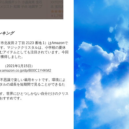
ンキング
田 2 丁目 2123 番地 1）はAmazonで
ます。マジッククリスタルは、小学校の夏休
むアイテムとしても注目されています。今回
を獲得しました。
（2021年1月15日）
ww.amazon.co.jp/dp/B00C1Y4KM2
く不思議で楽しい栽培キットです。環境によ
タルの成長を短期間で見ることができるた
す。世界にひとつしかない自分だけのクリス
おすすめです。