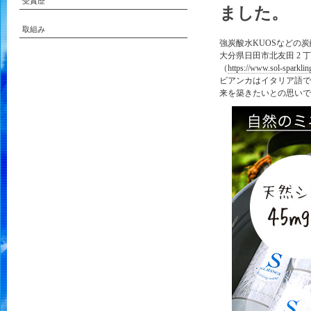
受賞歴
ました。
取組み
強炭酸水KUOSなどの炭
大分県日田市北友田 2 丁
（
https://www.sol-sparkling
ビアンカはイタリア語で
来を築きたいとの思いで