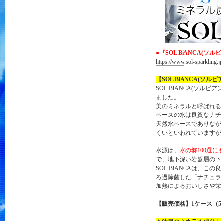
●
『SOL BiANCA(ソル
https://www.sol-sparkling.j
【
SOL BiANCA(ソルビ
SOL BiANCA(ソルビア
ました。
美のミネラルと呼ばれる
ベースの水は良質なナチ
天然水ベースでありなが
くいといわれていますが
水源は、
水の郷100選
で、地下深い岩盤層の下
SOL BiANCAは
ろ過除菌した「ナチュラル
加熱によるおいしさや栄
【
販売
価格】
1ケース（50