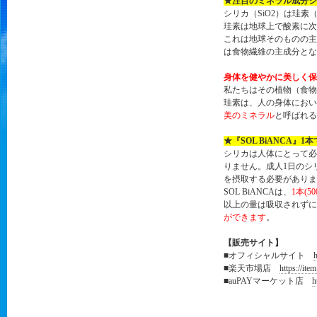
★注目のミネラル成分シ
シリカ（SiO2）は珪
珪素は地球上で酸素に次
これは地球そのものの主
は食物繊維の主成分とな
身体を健やかに美しく保
私たちはその植物（食物
珪素は、人の身体におい
美のミネラル
と呼ばれる
★『
SOL BiANCA』
シリカは人体にとって必
りません。成人1日のシリ
を摂取する必要がありま
SOL BiANCAは、
1本(5
以上の量は吸収されずに
ができます
。
【販売サイト】
■オフィシャルサイト
h
■楽天市場店
https://ite
■auPAYマーケット店
h