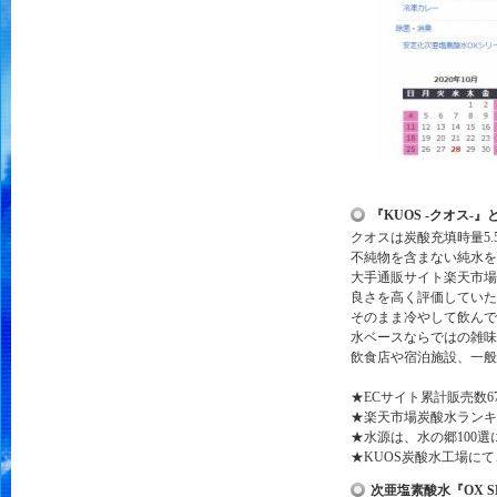
『KUOS -クオス-』
クオスは炭酸充填時量5
不純物を含まない純水を
大手通販サイト楽天市場
良さを高く評価していた
そのまま冷やして飲んで
水ベースならではの雑味
飲食店や宿泊施設、一般
★ECサイト累計販売数67
★楽天市場炭酸水ランキング
★水源は、水の郷100
★KUOS炭酸水工場に
次亜塩素酸水『OX 