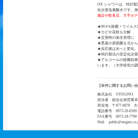
OX シャワーは、特許
化次亜塩素酸水です。身
施設や飲食店、大手ホテ
★99.9％除菌！ウイ
★カビや花粉も
★災害時の衛生管理に
★悪臭の原因菌を元か
★反応後は水へと変化。
★特許製法の安定化次亜
★アルコールの除菌効果
います。（大学研究の調
【本件に関するお問い合
株式会社 OTOGINO
担当者 総合企画営業本
所在地 〒877-0078 
電話番号 0973-26-0509
FAX番号 0973-28-7799
Mail public@otogino.co.