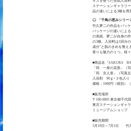
キスを使った美肌入浴料
ステーションギャラリー
品の違いによる3種を用
「千鳥の恵みシリーズ
竹久夢二の作品をパッケ
パッケージの違いによる
の表紙、夢二が自身の作
の3種。入浴料は1回分
成分”と肌のきめを整え
香りも魅力の１つ。様々
■商品名「SAKURA 
「同 一座の花形」（写
「同 京人形」（写真左
入浴剤 90ｇ×３包入り
価格：1000円（税別
■販売場所
〒100-0005 東京都千代
東京ステーションギャラ
ミュージアムショップ トレ
■販売期間
5月19日～7月1日 