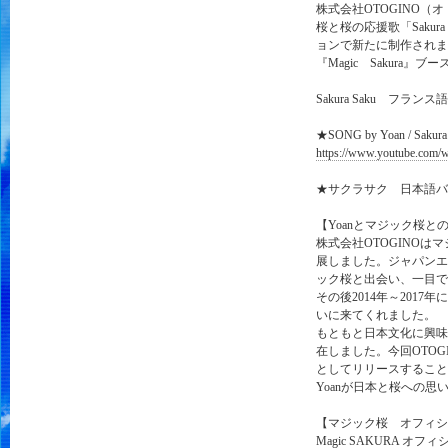
株式会社OTOGINO（オ
桜と桜の応援歌「Saku
ョンで新たに制作されまし
『Magic Sakura』ブー
Sakura Saku フラン
★SONG by Yoan / Sakura
https://www.youtube.com
★サクラサク 日本語
【Yoanとマジック桜と
株式会社OTOGINO
展しました。ジャパンエ
ック桜と出会い、一目で
その後2014年～201
いに来てくれました。
もともと日本文化に興味が
在しました。今回OTOG
としてリリースすること
Yoanが日本と桜への
【マジック桜 オフィシ
Magic SAKURA 