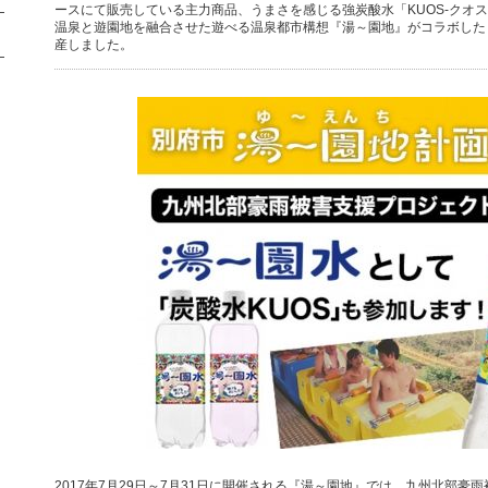
ースにて販売している主力商品、うまさを感じる強炭酸水「KUOS-クオス
温泉と遊園地を融合させた遊べる温泉都市構想『湯～園地』がコラボした
産しました。
2017年7月29日～7月31日に開催される『湯～園地』では、九州北部