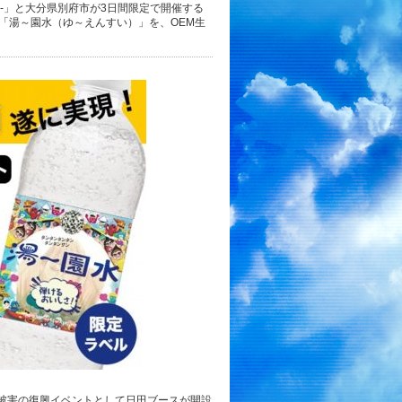
-」と大分県別府市が3日間限定で開催する
「湯～園水（ゆ～えんすい）」を、OEM生
豪雨被害の復興イベントとして日田ブースが開設