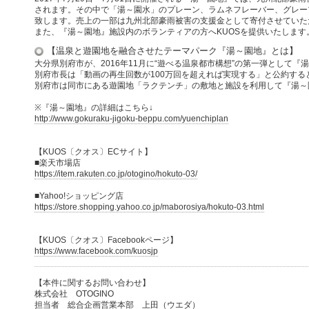
されます。その中で「湯～園水」のプレーン、ラムネフレーバー、グレー
致します。売上の一部は九州北部豪雨被害の支援金として寄付させていた
また、『湯～園地』施設内のボランティアの方へKUOSを提供いたします
【温泉と遊園地を融合させたテーマパーク『湯～園地』とは】
大分県別府市が、2016年11月に“遊べる温泉都市構想”の第一弾として
別府市長は「動画の再生回数が100万回を超えれば実現する」と公約すると
別府市は同市にある遊園地「ラクテンチ」の敷地と施設を利用して『湯～
※『湯～園地』の詳細はこちら↓
http://www.gokuraku-jigoku-beppu.com/yuenchiplan
【KUOS〔クオス〕ECサイト】
■楽天市場店
https://item.rakuten.co.jp/otogino/hokuto-03/
■Yahoo!ショッピング店
https://store.shopping.yahoo.co.jp/maborosiya/hokuto-03.html
【KUOS〔クオス〕Facebookページ】
https://www.facebook.com/kuosjp
【本件に関するお問い合わせ】
株式会社 OTOGINO
担当者 総合企画営業本部 上田（ウエダ）