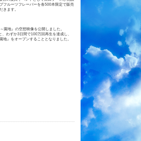
プフルーツフレーバーを各500本限定で販売
だきます。
。
『湯～園地』の空想映像を公開しました。
、わずか3日間で100万回再生を達成し、
園地』をオープンすることとなりました。