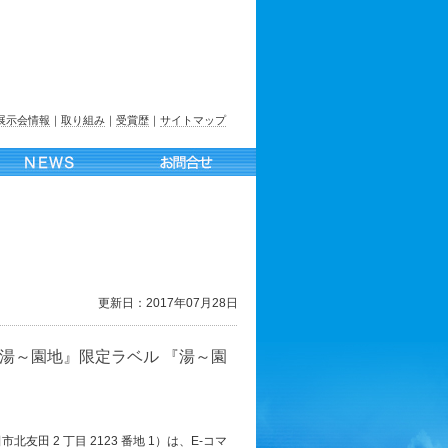
展示会情報
｜
取り組み
｜
受賞歴
｜
サイトマップ
更新日：2017年07月28日
湯～園地』限定ラベル 『湯～園
友田 2 丁目 2123 番地 1）は、E-コマ