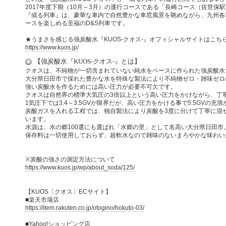
2017年度下期（10月～3月）の運行コースである「長崎コース（佐世保
『或る列車』は、豪華な車内で自然豊かな車窓風景を眺めながら、九州各
ースを楽しめる至福のD&S列車です。
★うまさを感じる強炭酸水『KUOS-クオス-』オフィシャルサイトはこち
https://www.kuos.jp/
【強炭酸水『KUOS-クオス-』とは】
クオスは、不純物が一切含まれていない純水をベースに作られた強炭酸水
大分県日田市で採れた豊かな水を特殊な製法により不純物ゼロ・雑味ゼロ
強い炭酸水を作るためには高い圧力が必要不可欠です。
クオスは自然界の標準大気圧の3倍以上という高い圧力をかけながら、丁
1気圧下では3.4～3.5GVが限界だが、高い圧力をかける事で5.5GVの充
炭酸ガスを入れる工程では、独自製法により炭酸を3度に分けて丁寧に混
います。
水源は、水の郷100選にも選ばれ「水郷の里」として名高い大分県日田市
保存料は一切使用しておらず、超軟水なので雑味のないまろやかな味わい
※炭酸の強さの測定方法について
https://www.kuos.jp/wp/about_soda/125/
【KUOS〔クオス〕ECサイト】
■楽天市場店
https://item.rakuten.co.jp/otogino/hokuto-03/
■Yahoo!ショッピング店