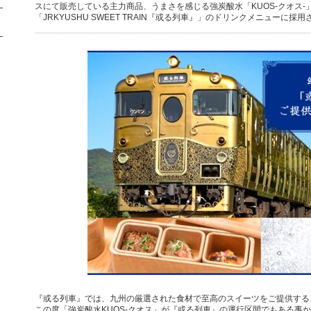
スにて販売している主力商品、うまさを感じる強炭酸水「KUOS-クオス-
「JRKYUSHU SWEET TRAIN『或る列車』」のドリンクメニューに採
『或る列車』では、九州の厳選された食材で至高のスイーツをご提供する
この度「強炭酸水KUOS-クオス」が『或る列車』の運行区間でもある事