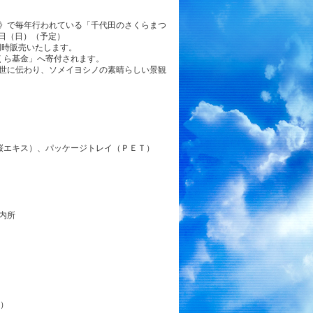
》で毎年行われている「千代田のさくらまつ
3日（日）（予定）
で同時販売いたします。
さくら基金」へ寄付されます。
世に伝わり、ソメイヨシノの素晴らしい景観
桜エキス）、パッケージトレイ（ＰＥＴ）
内所
了）