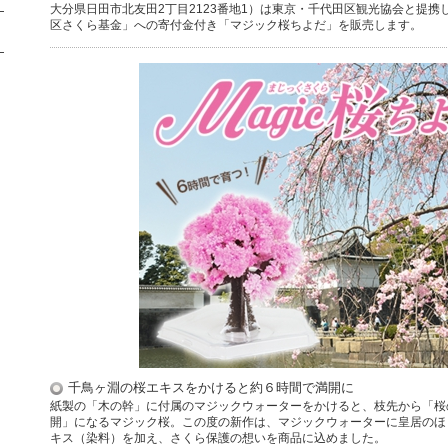
大分県日田市北友田2丁目2123番地1）は東京・千代田区観光協会と提
区さくら基金」への寄付金付き「マジック桜ちよだ」を販売します。
千鳥ヶ淵の桜エキスをかけると約６時間で満開に
紙製の「木の幹」に付属のマジックウォーターをかけると、枝先から「桜
開」になるマジック桜。この度の新作は、マジックウォーターに皇居のほ
キス（染料）を加え、さくら保護の想いを商品に込めました。