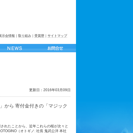
展示会情報
｜
取り組み
｜
受賞歴
｜
サイトマップ
更新日：2016年03月09日
」から 寄付金付きの「マジック
樹されたことから、近年これらの桜が次々と
GINO（オトギノ: 社長 鬼武公洋 本社