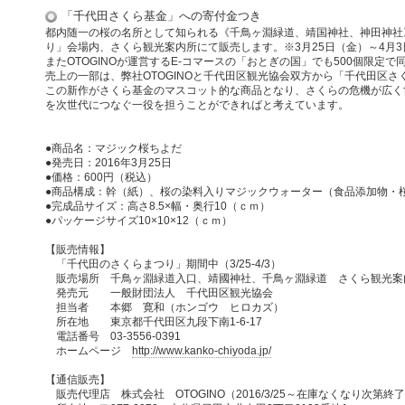
「千代田さくら基金」への寄付金つき
都内随一の桜の名所として知られる《千鳥ヶ淵緑道、靖国神社、神田神社
り」会場内、さくら観光案内所にて販売します。※3月25日（金）～4月
またOTOGINOが運営するE-コマースの「おとぎの国」でも500個限定
売上の一部は、弊社OTOGINOと千代田区観光協会双方から「千代田区
この新作がさくら基金のマスコット的な商品となり、さくらの危機が広く
を次世代につなぐ一役を担うことができればと考えています。
●商品名：マジック桜ちよだ
●発売日：2016年3月25日
●価格：600円（税込）
●商品構成：幹（紙）、桜の染料入りマジックウォーター（食品添加物・
●完成品サイズ：高さ8.5×幅・奥行10（ｃｍ）
●パッケージサイズ10×10×12（ｃｍ）
【販売情報】
「千代田のさくらまつり」期間中（3/25-4/3）
販売場所 千鳥ヶ淵緑道入口、靖國神社、千鳥ヶ淵緑道 さくら観光案
発売元 一般財団法人 千代田区観光協会
担当者 本郷 寛和（ホンゴウ ヒロカズ）
所在地 東京都千代田区九段下南1-6-17
電話番号 03-3556-0391
ホームページ
http://www.kanko-chiyoda.jp/
【通信販売】
販売代理店 株式会社 OTOGINO（2016/3/25～在庫なくなり次第終