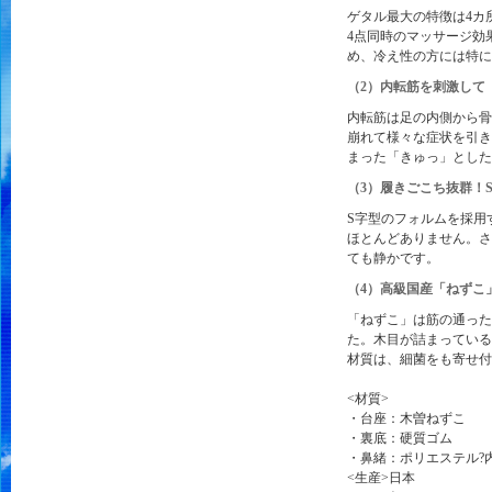
ゲタル最大の特徴は4カ
4点同時のマッサージ効
め、冷え性の方には特に
（2）内転筋を刺激して
内転筋は足の内側から骨
崩れて様々な症状を引き
まった「きゅっ」とした
（3）履きごこち抜群！
S字型のフォルムを採用
ほとんどありません。さ
ても静かです。
（4）高級国産「ねずこ
「ねずこ」は筋の通った
た。木目が詰まっている
材質は、細菌をも寄せ付
<材質>
・台座：木曽ねずこ
・裏底：硬質ゴム
・鼻緒：ポリエステル?内容
<生産>日本