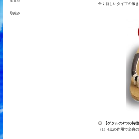
受賞歴
全く新しいタイプの履き物
取組み
【ゲタルの4つの特
（1）4点の作用で全身