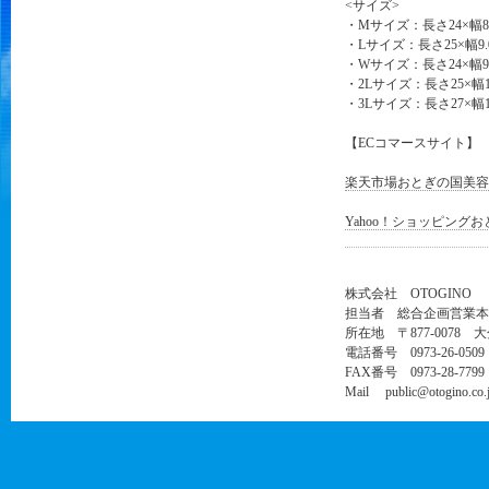
<サイズ>
・Mサイズ：長さ24×幅8.5
・Lサイズ：長さ25×幅9.0
・Wサイズ：長さ24×幅9.
・2Lサイズ：長さ25×幅10
・3Lサイズ：長さ27×幅10
【ECコマースサイト】
楽天市場おとぎの国美容
Yahoo！ショッピング
株式会社 OTOGINO
担当者 総合企画営業本
所在地 〒877-0078 
電話番号 0973-26-0509
FAX番号 0973-28-7799
Mail public@otogino.co.