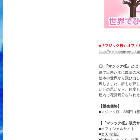
■
『
マジック桜
』
オフィ
https://www.magicsakura.jp
『マジック桜』とは
紙で出来た木に魔法の水
絵本の世界から飛び出し
現しました。誰もが愛し
いとの思いから、何度も
屋内で花見気分を味わえ
【販売価格】
■マジック桜 880円
【
『マジック桜』
販売サ
■
オフィシャルサイト
■
楽天市場店