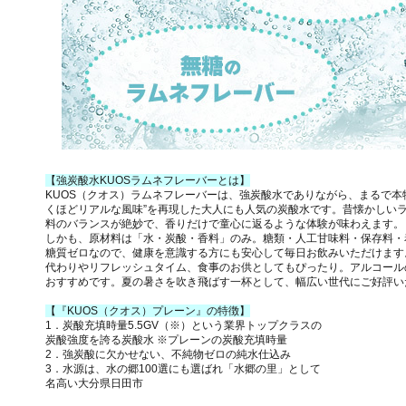
【強炭酸水KUOSラムネフレーバーとは】
KUOS（クオス）ラムネフレーバーは、強炭酸水でありながら、まるで本
くほどリアルな風味”を再現した大人にも人気の炭酸水です。昔懐かしい
料のバランスが絶妙で、香りだけで童心に返るような体験が味わえます。
しかも、原材料は「水・炭酸・香料」のみ。糖類・人工甘味料・保存料・
糖質ゼロなので、健康を意識する方にも安心して毎日お飲みいただけます
代わりやリフレッシュタイム、食事のお供としてもぴったり。アルコール
おすすめです。夏の暑さを吹き飛ばす一杯として、幅広い世代にご好評い
【『KUOS（クオス）プレーン』の特徴】
1．炭酸充填時量5.5GV（※）という業界トップクラスの
炭酸強度を誇る炭酸水 ※プレーンの炭酸充填時量
2．強炭酸に欠かせない、不純物ゼロの純水仕込み
3．水源は、水の郷100選にも選ばれ「水郷の里」として
名高い大分県日田市