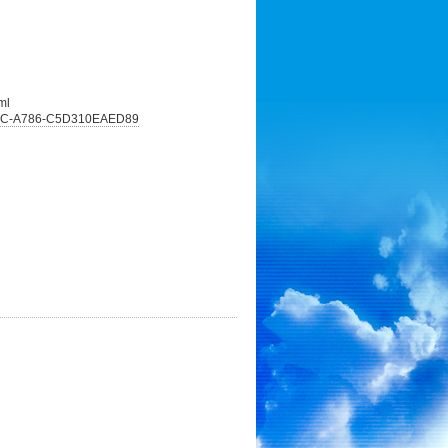
ml
47DC-A786-C5D310EAED89