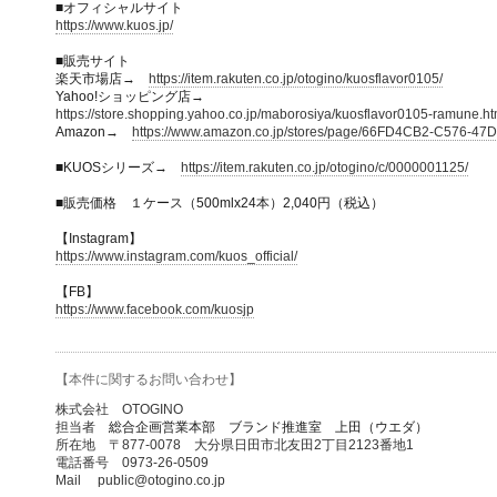
■オフィシャルサイト
https://www.kuos.jp/
■販売サイト
楽天市場店→
https://item.rakuten.co.jp/otogino/kuosflavor0105/
Yahoo!ショッピング店→
https://store.shopping.yahoo.co.jp/maborosiya/kuosflavor0105-ramune.ht
Amazon→
https://www.amazon.co.jp/stores/page/66FD4CB2-C576-
■KUOSシリーズ→
https://item.rakuten.co.jp/otogino/c/0000001125/
■販売価格 １ケース（500mlx24本）2,040円（税込）
【Instagram】
https://www.instagram.com/kuos_official/
【FB】
https://www.facebook.com/kuosjp
【本件に関するお問い合わせ】
株式会社 OTOGINO
担当者
総合企画営業本部 ブランド推進室 上田（ウエダ）
所在地 〒877-0078 大分県日田市北友田2丁目2123番地1
電話番号 0973-26-0509
Mail public@otogino.co.jp