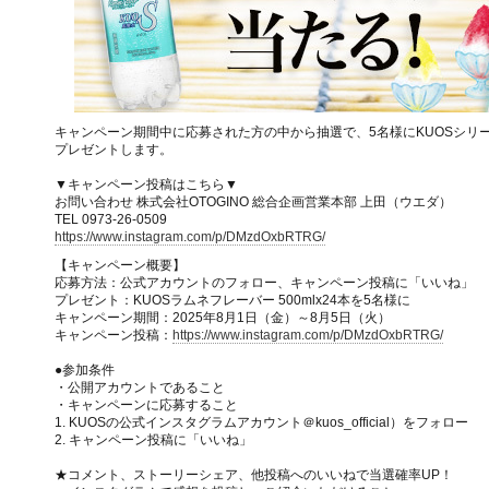
キャンペーン期間中に応募された方の中から抽選で、5名様にKUOSシリー
プレゼントします。
▼キャンペーン投稿はこちら▼
お問い合わせ 株式会社OTOGINO 総合企画営業本部 上田（ウエダ）
TEL 0973-26-0509
https://www.instagram.com/p/DMzdOxbRTRG/
【キャンペーン概要】
応募方法：公式アカウントのフォロー、キャンペーン投稿に「いいね」
プレゼント：KUOSラムネフレーバー 500mlx24本を5名様に
キャンペーン期間：2025年8月1日（金）～8月5日（火）
キャンペーン投稿：
https://www.instagram.com/p/DMzdOxbRTRG/
●参加条件
・公開アカウントであること
・キャンペーンに応募すること
1. KUOSの公式インスタグラムアカウント＠kuos_official）をフォロー
2. キャンペーン投稿に「いいね」
★コメント、ストーリーシェア、他投稿へのいいねで当選確率UP！