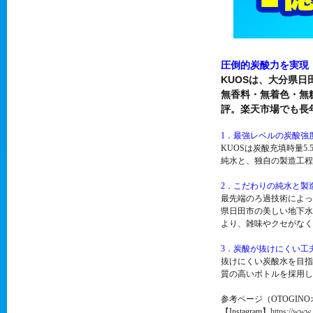
圧倒的炭酸力を実現
KUOSは、大分県日
無香料・無着色・無
評。楽天市場でも長年
1．最強レベルの炭酸強
KUOSは炭酸充填時量
純水と、独自の製造工程
2．こだわりの純水と製
最先端のろ過技術によっ
県日田市の美しい地下水
より、雑味やクセがなく
3．炭酸が抜けにくい工
抜けにくい炭酸水を目指
質の高いボトルを採用し
参考ページ（OTOGIN
【Instagram】
https://www.