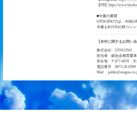
【FB】
https://www.faceb
■今後の展望
OTOGINOでは、今
今後もKUOSの持つシ
【本件に関するお問い合
株式会社 OTOGINO
担当者
総合企画営業本
所在地 〒877-0078 
電話番号 0973-26-0509
Mail public@otogino.co.