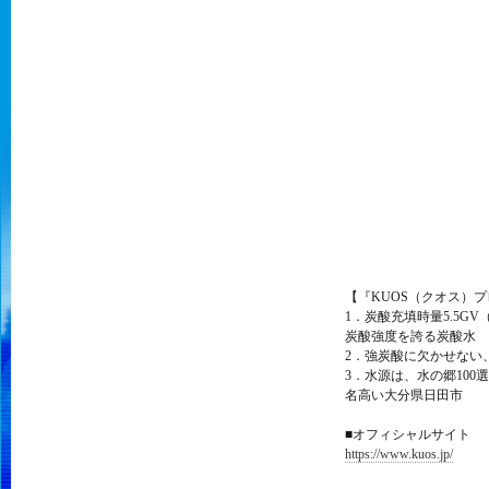
【『KUOS（クオス）
1．炭酸充填時量5.5G
炭酸強度を誇る炭酸水 
2．強炭酸に欠かせない
3．水源は、水の郷10
名高い大分県日田市
■オフィシャルサイト
https://www.kuos.jp/