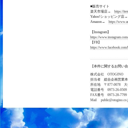
■販売サイト
楽天市場店→
https://it
Yahoo!ショッピング
Amazon→
https://www
【Instagram】
https://www.instagram.com/
【FB】
https://www.facebook.com/
【本件に関するお問い合
株式会社 OTOGINO
担当者
総合企画営業本
所在地 〒877-0078 
電話番号 0973-26-0509
FAX番号 0973-28-7799
Mail public@otogino.co.