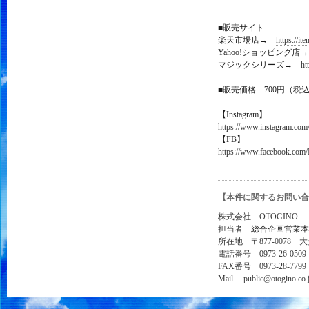
■販売サイト
楽天市場店→
https://it
Yahoo!ショッピング
マジックシリーズ→
ht
■販売価格 700円（税
【Instagram】
https://www.instagram.com
【FB】
https://www.facebook.
【本件に関するお問い合
株式会社 OTOGINO
担当者
総合企画営業本
所在地 〒877-0078 
電話番号 0973-26-0509
FAX番号 0973-28-7799
Mail public@otogino.co.