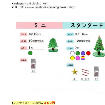
■Instagram：＠otogino_kuni
■FB：
https://www.facebook.com/otoginokuni.shop
■ミニサイズ： 700円→
３５０円