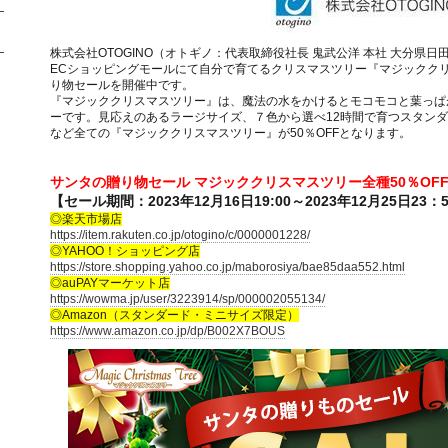
株式会社OTOGINO（オトギノ：代表取締役社長 鬼武公洋 本社 大分県日田市北
ECショッピングモールにて自分で育てるクリスマスツリー『マジックク
り物セールを開催中です。
『マジッククリスマスツリー』は、魔法の水をかけるとモコモコと葉っぱ
ーです。見応えのあるラージサイズ、７色から選べ12時間で育つスタンダ
など全ての『マジッククリスマスツリー』が50％OFFとなります。
サンタの贈り物セール マジッククリスマスツリー全種50％OF
【セール期間：2023年12月16日19:00～2023年12月25日23：
◎楽天市場店
https://item.rakuten.co.jp/otogino/c/0000001228/
◎YAHOO！ショッピング店
https://store.shopping.yahoo.co.jp/maborosiya/bae85daa552.html
◎auPAYマーケット店
https://wowma.jp/user/3223914/sp/000002055134/
◎Amazon（スタンダード・ミニサイズ限定）
https://www.amazon.co.jp/dp/B002X7BOUS