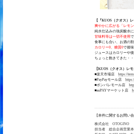
【『KUOS（クオス）
爽やかに広がる「レモン
純水仕込みの強炭酸水に
甘味料等は一切不使用
で
食事にも合い、お酒の割
カロリー0、糖質0
で後味
ジュースはカロリーや後
ちょっと飽きてきた・・
【KUOS（クオス）レ
■楽天市場店
https://it
■PayPayモール店
https
■ポンパレモール店
htt
■auPAYマーケット店
h
【本件に関するお問い合
株式会社 OTOGINO
担当者 総合企画営業本