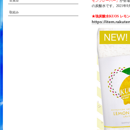
受賞歴
モンフレーバー』
が登場
の炭酸水です。2021年
取組み
★強炭酸水KUOS レモ
https://item.rakut