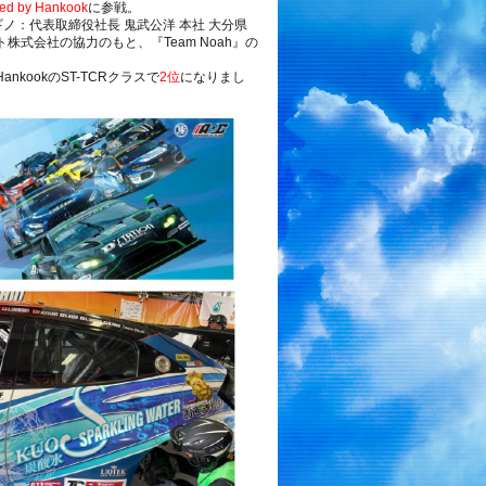
 by Hankook
に参戦。
ギノ：代表取締役社長 鬼武公洋 本社 大分県
ト株式会社の協力のもと、『Team Noah』の
HankookのST-TCRクラスで
2位
になりまし