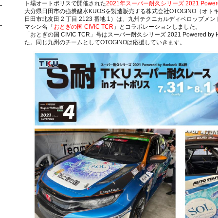
ト場オートポリスで開催された
2021年スーパー耐久シリーズ 2021 Powered
大分県日田市の強炭酸水KUOSを製造販売する株式会社OTOGINO（オト
日田市北友田 2 丁目 2123 番地 1）は、九州テクニカルディベロップメン
マシン名「
おとぎの国 CIVIC TCR
」とコラボレーションしました。
「おとぎの国 CIVIC TCR」号はスーパー耐久シリーズ 2021 Powered by 
た。同じ九州のチームとしてOTOGINOは応援していきます。