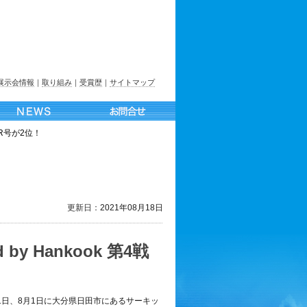
展示会情報
｜
取り組み
｜
受賞歴
｜
サイトマップ
TCR号が2位！
更新日：
2021年08月18日
by Hankook 第4戦
31日、8月1日に大分県日田市にあるサーキッ