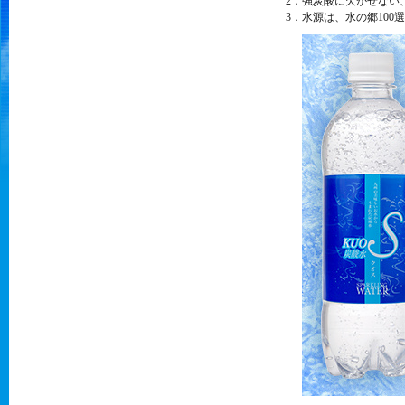
2．強炭酸に欠かせない
3．水源は、水の郷10