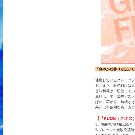
『爽やかな香りが広がり
使用しているグレープフ
ド。また、着色料には天
甘味料等は一切使ってい
原料は、水・炭酸ガス・
ぱいに広がり、無糖とは
果汁は不使用な為、カロ
【『KUOS（クオス
1．炭酸充填時量5.5
※プレーンの炭酸充填時