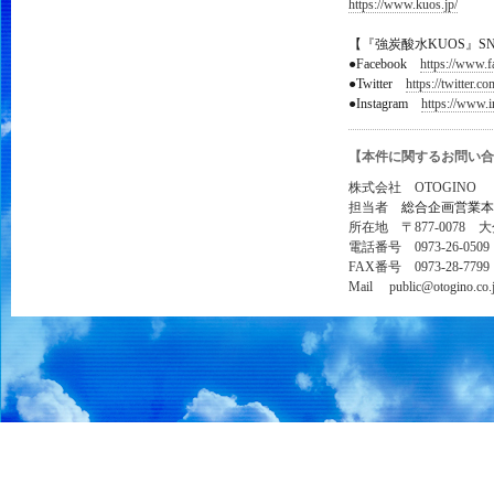
https://www.kuos.jp/
【『強炭酸水KUOS』S
●Facebook
https://www.
●Twitter
https://twitter.
●Instagram
https://www.i
【本件に関するお問い合
株式会社 OTOGINO
担当者
総合企画営業本
所在地 〒877-0078 
電話番号 0973-26-0509
FAX番号 0973-28-7799
Mail public@otogino.co.