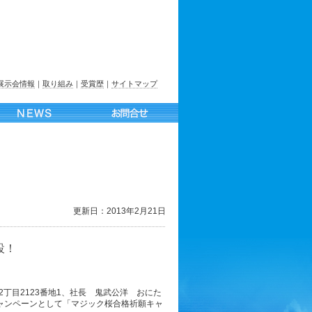
展示会情報
｜
取り組み
｜
受賞歴
｜
サイトマップ
更新日：2013年2月21日
設！
田2丁目2123番地1、社長 鬼武公洋 おにた
ャンペーンとして「マジック桜合格祈願キャ