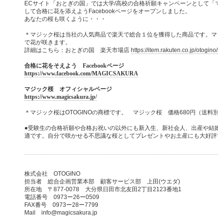
ECサイト「おとぎの国」では大学/高校の合格祈願キャンペーンとして「
して合格に花を添えようFacebookページをオープンしました。
あなたの桜も咲くように・・・
＊マジック桜は当社の人気商品で楽天で総合１位を獲得した商品です。マ
で花が咲きます。
詳細はこちら：おとぎの国 楽天市場店
https://item.rakuten.co.jp/otogin
合格に花をそえよう Facebookページ
https://www.facebook.com/MAGICSAKURA
マジック桜 オフィシャルページ
https://www.magicsakura.jp/
＊マジック桜はOTOGINOの商標です。 マジック桜 価格680円（送料
●受験生の合格祈願や合格お祝いの以外にも新入生、新社会人、出産や結
適です。自分で咲かせる不思議な桜としてプレゼントやお土産にも大好評
株式会社 OTOGINO
担当者 総合企画営業本部 顧客サービス部 上田(ウエダ)
所在地 〒877-0078 大分県日田市北友田2丁目2123番地1
電話番号 0973ー26ー0509
FAX番号 0973ー28ー7799
Mail info@magicsakura.jp